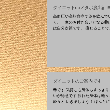
ダイエットdeメタボ脱出計
高血圧や高脂血症で薬を飲んで
く、一生のお付き合いとなる薬
は自分次第です。 痩せることで
康上の改善が得られることができ
らも痩せるように言われ、わか
の、なかなか現状が変えられな
てはいるものの、現...
ダイエットのご案内です
春です 気持ちも身体もすっきり
いが得意です 疲れた身体は軽々
軽々と いきましょう！ ほんと
体形を隠し仕方なく着れる服選