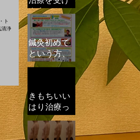
治療を受け
よう！
・ト
気清浄
鍼灸初めて
という方、
このゆびと
～まれ♪
きもちいい
はり治療っ
て？