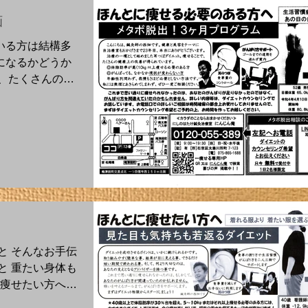
画
いる方は結構多
になるかどうか
、たくさんの健
ます。 医師か
ってはいるもの
い方、がんばっ
と そんなお手伝
と 重たい身体も
に痩せたい方へ
びから、着たい