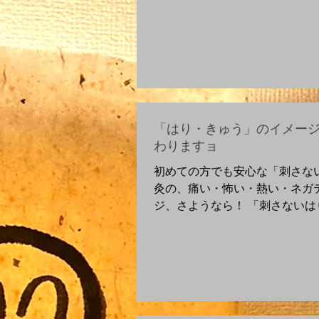
服を選べるワクワク感！ 見た目
るダイエットです！...
「はり・きゅう」のイメー
わりますョ
初めての方でも安心な「刺さない
灸の、痛い・怖い・熱い・ネガ
ジ、さようなら！ 「刺さないは
の名の通り「はり」を直接体内
表面の「つぼ」を優しくとらえ
カラダ全体のめぐりを良くして
る、治ろうとする環境...