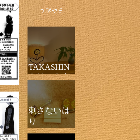
​つぶやき
TAKASHIN
名前の由来
刺さないは
り
TAKASHIN