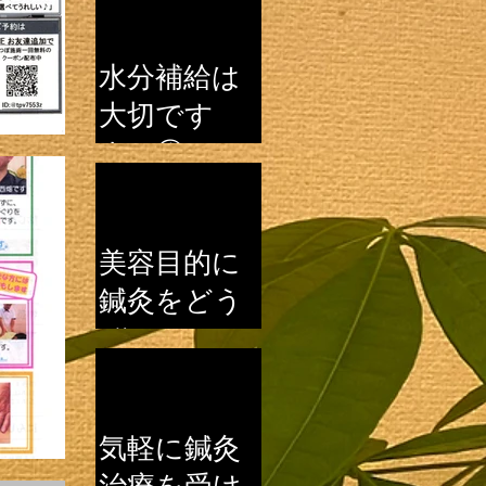
とは？
水分補給は
大切です
よ！①
美容目的に
鍼灸をどう
ぞ！
気軽に鍼灸