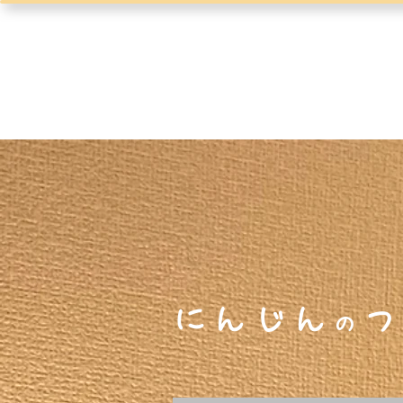
にしのはたけ
鍼灸治療室
ホーム
にんじん庵
にんじん
つ
の